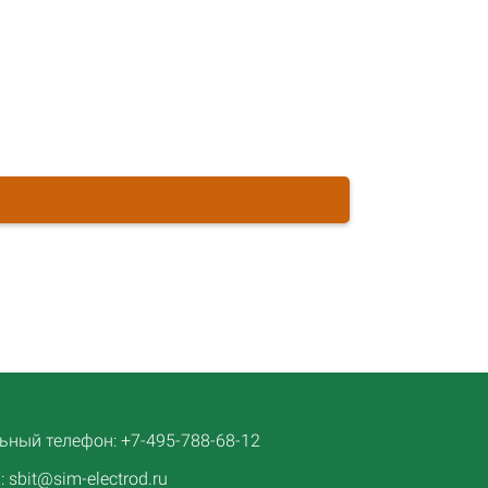
ный телефон: +7-495-788-68-12
 sbit@sim-electrod.ru