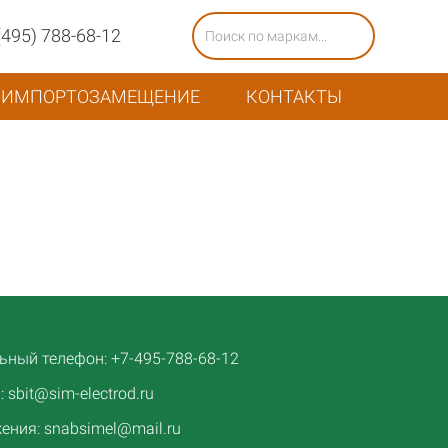
(495) 788-68-12
ИМПОРТОЗАМЕЩЕНИЕ
КОНТАКТЫ
ный телефон: +7-495-788-68-12
 sbit@sim-electrod.ru
ения: snabsimel@mail.ru