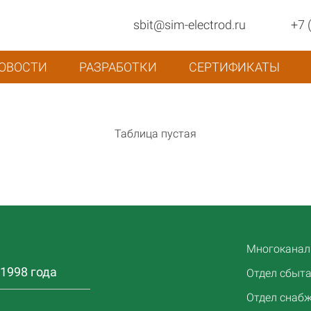
sbit@sim-electrod.ru
+7 
ОВОСТИ
РАЗРАБОТКИ
СЕРТИФИКАТЫ
Таблица пустая
Многоканаль
1998 года
Отдел сбыта:
Отдел снабж